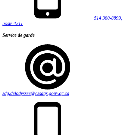
514 380-8899,
poste 4211
Service de garde
sdg.delodyssee@cssdgs.gouv.qc.ca