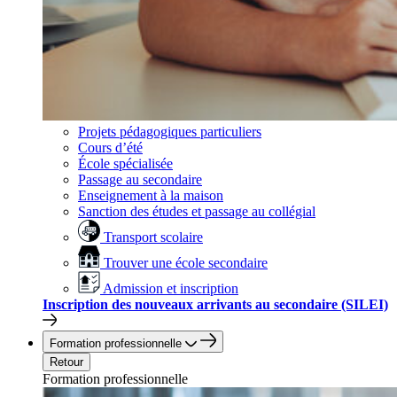
Projets pédagogiques particuliers
Cours d’été
École spécialisée
Passage au secondaire
Enseignement à la maison
Sanction des études et passage au collégial
Transport scolaire
Trouver une école secondaire
Admission et inscription
Inscription des nouveaux arrivants au secondaire (SILEI)
Formation professionnelle
Retour
Formation professionnelle