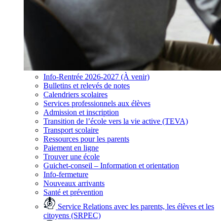
Info-Rentrée 2026-2027 (À venir)
Bulletins et relevés de notes
Calendriers scolaires
Services professionnels aux élèves
Admission et inscription
Transition de l’école vers la vie active (TEVA)
Transport scolaire
Ressources pour les parents
Paiement en ligne
Trouver une école
Guichet-conseil – Information et orientation
Info-fermeture
Nouveaux arrivants
Santé et prévention
Service Relations avec les parents, les élèves et les
citoyens (SRPEC)