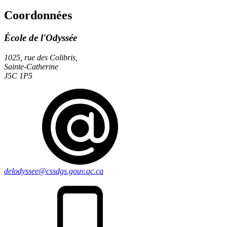
Coordonnées
École de l'Odyssée
1025, rue des Colibris,
Sainte-Catherine
J5C 1P5
delodyssee@cssdgs.gouv.qc.ca