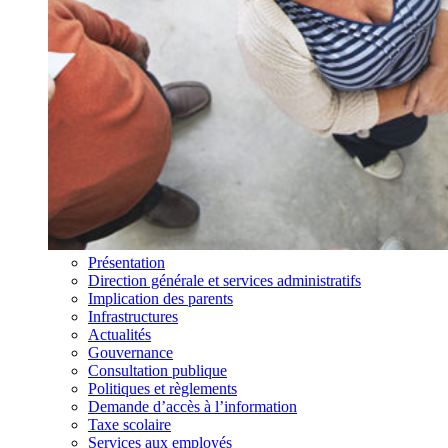
Présentation
Direction générale et services administratifs
Implication des parents
Infrastructures
Actualités
Gouvernance
Consultation publique
Politiques et règlements
Demande d’accès à l’information
Taxe scolaire
Services aux employés