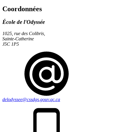
Coordonnées
École de l'Odyssée
1025, rue des Colibris,
Sainte-Catherine
J5C 1P5
delodyssee@cssdgs.gouv.qc.ca