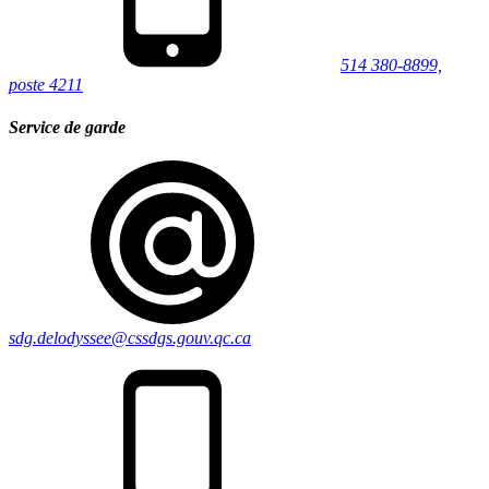
514 380-8899,
poste 4211
Service de garde
sdg.delodyssee@cssdgs.gouv.qc.ca