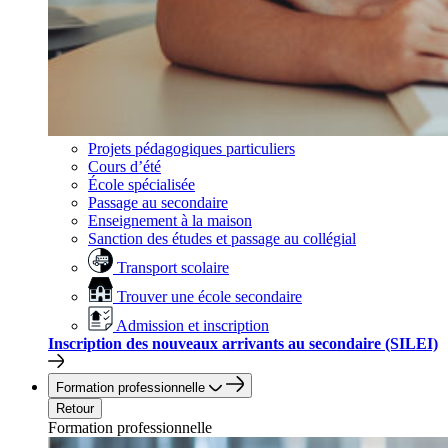
Projets pédagogiques particuliers
Cours d’été
École spécialisée
Passage au secondaire
Enseignement à la maison
Sanction des études et passage au collégial
Transport scolaire
Trouver une école secondaire
Admission et inscription
Inscription des nouveaux arrivants au secondaire (SILEI)
Formation professionnelle
Retour
Formation professionnelle