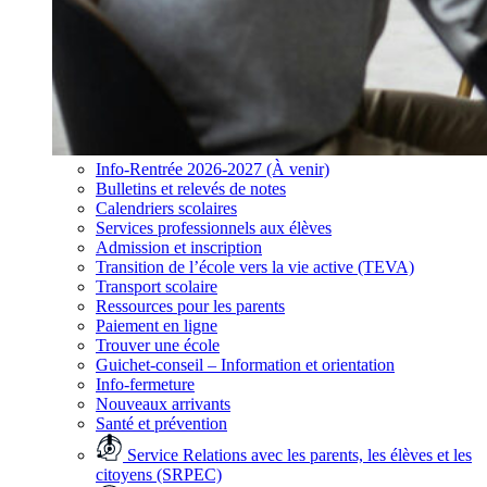
Info-Rentrée 2026-2027 (À venir)
Bulletins et relevés de notes
Calendriers scolaires
Services professionnels aux élèves
Admission et inscription
Transition de l’école vers la vie active (TEVA)
Transport scolaire
Ressources pour les parents
Paiement en ligne
Trouver une école
Guichet-conseil – Information et orientation
Info-fermeture
Nouveaux arrivants
Santé et prévention
Service Relations avec les parents, les élèves et les
citoyens (SRPEC)