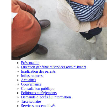
Présentation
Direction générale et services administratifs
Implication des parents
Infrastructures
Actualités
Gouvernance
Consultation publique
Politiques et règlements
Demande d’accès à l’information
Taxe scolaire
Services aux employés